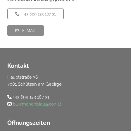
+43 699 123 187 31
E-MAIL
Kontakt
Hauptstraße 36
7081 Schützen am Gebirge
+43 699 123 187 31

bluemchenblau@aon.at

Öffnungszeiten