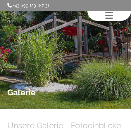
+43 699 123 187 31

Galerie
Unsere Galerie - Fotoeinblicke