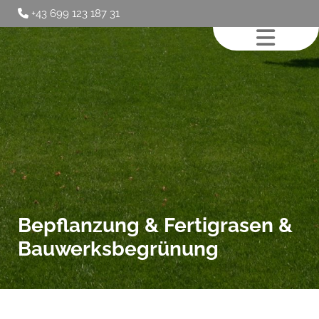
+43 699 123 187 31

Bepflanzung & Fertigrasen &
Bauwerksbegrünung